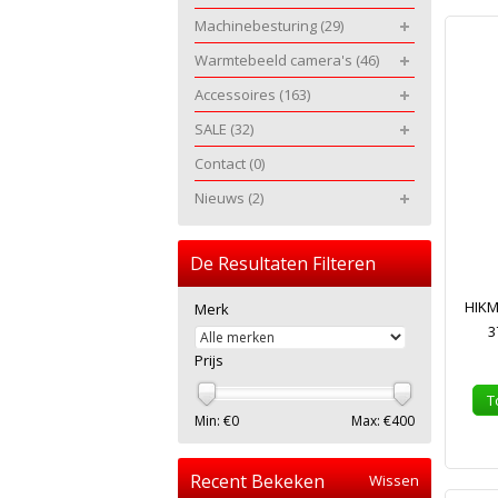
Machinebesturing
(29)
Warmtebeeld camera's
(46)
Accessoires
(163)
SALE
(32)
Contact
(0)
Nieuws
(2)
De Resultaten Filteren
HIKM
Merk
3
Prijs
T
Min: €
0
Max: €
400
Recent Bekeken
Wissen