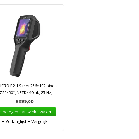
ICRO B21LS met 256x192 pixels,
7.2°x50°, NETD<40mk, 25 Hz,
€399,00
oevoegen aan winkelwagen
Verlanglijst
Vergelijk