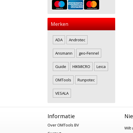
Merken
ADA
Androtec
Ansmann
geo-Fennel
Guide
HIKMICRO
Leica
OMTools
Runpotec
VESALA
Informatie
Nie
Over OMTools BV
Wilt