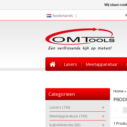
Wij slaan coo
Nederlands
Lasers
Meetapparatuur
Nieuws
Home
»
Categorieën
PROD
Lasers
(136)
Meetapparatuur
(193)
1 Produ
Kabeldetectie
(65)