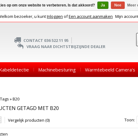
kies op om onze website te verbeteren. Is dat akkoord?
Ja
Nee
Meer 
Welkom bezoeker, u kunt
Inloggen
of
Een account aanmaken
Mijn accoun
CONTACT 036 522 11 95
VRAAG NAAR DICHTSTBIJZIJNDE DEALER
Kabeldetectie
Machinebesturing
Warmtebeeld Camera's
Tags
»
B20
UCTEN GETAGD MET B20
Toon:
Vergelijk producten (0)
cten