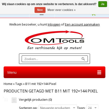
Wij slaan cookies op om onze website te verbeteren. Is dat akkoord?
Ja
Nee
Meer over cookies »
Nederlands
Welkom bezoeker, u kunt
Inloggen
of
Een account aanmaken
Menu
Home
»
Tags
»
B11 mit 192×144 Pixel
PRODUCTEN GETAGD MET B11 MIT 192×144 PIXEL
Vergelijk producten (0)
Sorteren op:
Nieuwste producten
Toon:
24