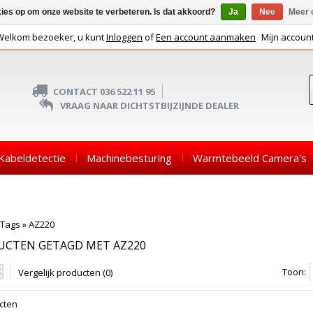
kies op om onze website te verbeteren. Is dat akkoord?
Ja
Nee
Meer 
Welkom bezoeker, u kunt
Inloggen
of
Een account aanmaken
Mijn accoun
CONTACT 036 522 11 95
VRAAG NAAR DICHTSTBIJZIJNDE DEALER
Kabeldetectie
Machinebesturing
Warmtebeeld Camera's
Tags
»
AZ220
UCTEN GETAGD MET AZ220
Toon:
Vergelijk producten (0)
cten