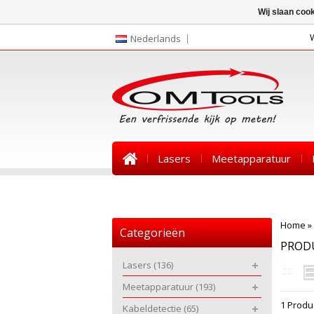
Wij slaan coo
Nederlands
Lasers
Meetapparatuur
Nieuws
Home
»
Categorieën
PROD
Lasers
(136)
Meetapparatuur
(193)
1 Produ
Kabeldetectie
(65)