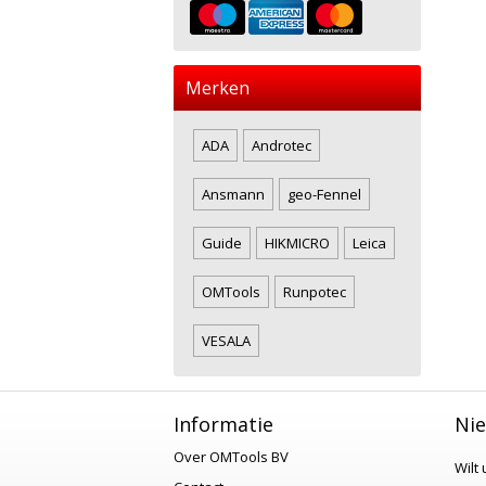
Merken
ADA
Androtec
Ansmann
geo-Fennel
Guide
HIKMICRO
Leica
OMTools
Runpotec
VESALA
Informatie
Nie
Over OMTools BV
Wilt