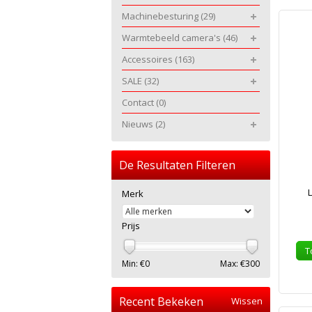
Machinebesturing
(29)
Warmtebeeld camera's
(46)
Accessoires
(163)
SALE
(32)
Contact
(0)
Nieuws
(2)
De Resultaten Filteren
L
Merk
Prijs
T
Min: €
0
Max: €
300
Recent Bekeken
Wissen