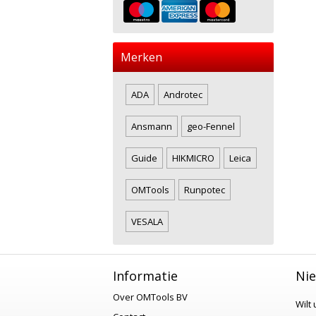
Merken
ADA
Androtec
Ansmann
geo-Fennel
Guide
HIKMICRO
Leica
OMTools
Runpotec
VESALA
Informatie
Nie
Over OMTools BV
Wilt