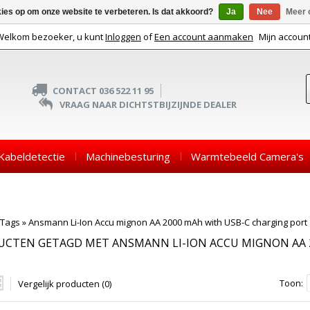
kies op om onze website te verbeteren. Is dat akkoord?
Ja
Nee
Meer 
Welkom bezoeker, u kunt
Inloggen
of
Een account aanmaken
Mijn accoun
CONTACT 036 522 11 95
VRAAG NAAR DICHTSTBIJZIJNDE DEALER
Kabeldetectie
Machinebesturing
Warmtebeeld Camera's
Tags
»
Ansmann Li-Ion Accu mignon AA 2000 mAh with USB-C charging port
CTEN GETAGD MET ANSMANN LI-ION ACCU MIGNON AA 
Toon:
Vergelijk producten (0)