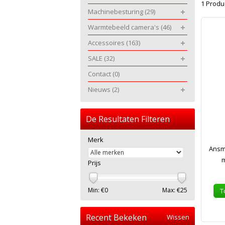
1 Produ
Machinebesturing
(29)
Warmtebeeld camera's
(46)
Accessoires
(163)
SALE
(32)
Contact
(0)
Nieuws
(2)
De Resultaten Filteren
Merk
Ansm
m
Prijs
Min: €
0
Max: €
25
T
Recent Bekeken
Wissen