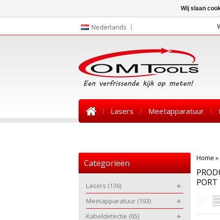
Wij slaan coo
Nederlands
Lasers
Meetapparatuur
Nieuws
Home
»
Categorieën
PRODU
PORT
Lasers
(136)
Meetapparatuur
(193)
Kabeldetectie
(65)