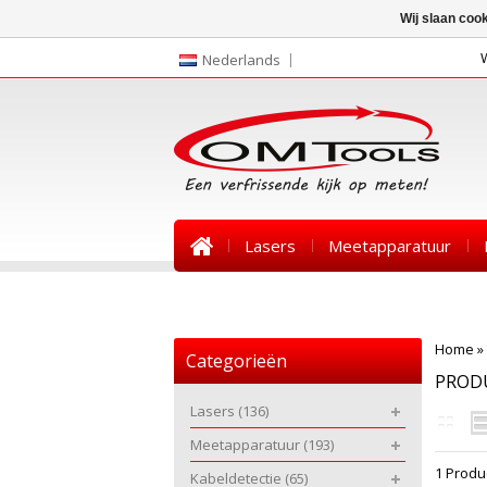
Wij slaan coo
Nederlands
Lasers
Meetapparatuur
Nieuws
Home
»
Categorieën
PROD
Lasers
(136)
Meetapparatuur
(193)
1 Produ
Kabeldetectie
(65)