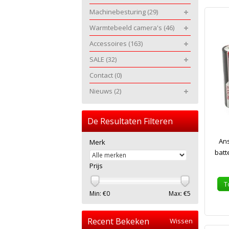
Machinebesturing
(29)
Warmtebeeld camera's
(46)
Accessoires
(163)
SALE
(32)
Contact
(0)
Nieuws
(2)
De Resultaten Filteren
Ans
Merk
batt
Prijs
T
Min: €
0
Max: €
5
Recent Bekeken
Wissen