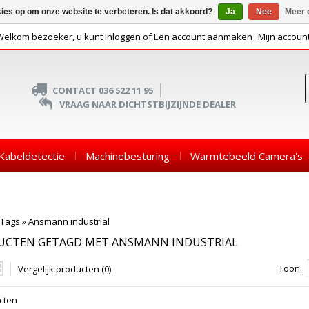
kies op om onze website te verbeteren. Is dat akkoord?
Ja
Nee
Meer 
Welkom bezoeker, u kunt
Inloggen
of
Een account aanmaken
Mijn accoun
CONTACT 036 522 11 95
VRAAG NAAR DICHTSTBIJZIJNDE DEALER
Kabeldetectie
Machinebesturing
Warmtebeeld Camera's
Tags
»
Ansmann industrial
UCTEN GETAGD MET ANSMANN INDUSTRIAL
Toon:
Vergelijk producten (0)
cten