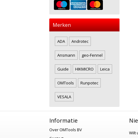
Merken
ADA
Androtec
Ansmann
geo-Fennel
Guide
HIKMICRO
Leica
OMTools
Runpotec
VESALA
Informatie
Nie
Over OMTools BV
Wilt