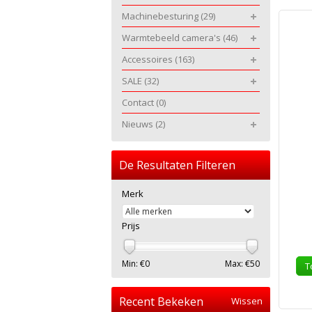
Machinebesturing
(29)
Warmtebeeld camera's
(46)
Accessoires
(163)
SALE
(32)
Contact
(0)
Nieuws
(2)
De Resultaten Filteren
Merk
Prijs
Min: €
0
Max: €
50
T
Recent Bekeken
Wissen