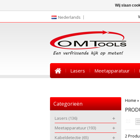
Wij slaan coo
Nederlands
Lasers
Meetapparatuur
Nieuws
Home
»
Categorieën
PROD
Lasers
(136)
Meetapparatuur
(193)
2 Produ
Kabeldetectie
(65)