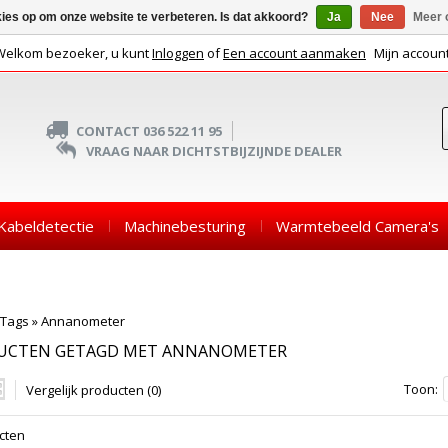
kies op om onze website te verbeteren. Is dat akkoord?
Ja
Nee
Meer 
Welkom bezoeker, u kunt
Inloggen
of
Een account aanmaken
Mijn accoun
CONTACT 036 522 11 95
VRAAG NAAR DICHTSTBIJZIJNDE DEALER
Kabeldetectie
Machinebesturing
Warmtebeeld Camera's
Tags
»
Annanometer
UCTEN GETAGD MET ANNANOMETER
Toon:
Vergelijk producten (0)
cten