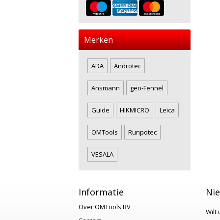
Merken
ADA
Androtec
Ansmann
geo-Fennel
Guide
HIKMICRO
Leica
OMTools
Runpotec
VESALA
Informatie
Nie
Over OMTools BV
Wilt