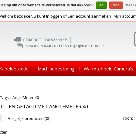
kies op om onze website te verbeteren. Is dat akkoord?
Ja
Nee
Meer 
Welkom bezoeker, u kunt
Inloggen
of
Een account aanmaken
Mijn accoun
CONTACT 036 522 11 95
VRAAG NAAR DICHTSTBIJZIJNDE DEALER
Kabeldetectie
Machinebesturing
Warmtebeeld Camera's
Tags
»
AngleMeter 40
UCTEN GETAGD MET ANGLEMETER 40
Toon:
Vergelijk producten (0)
cten