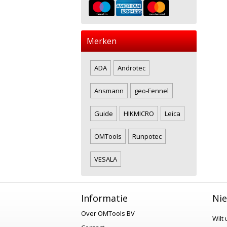
Merken
ADA
Androtec
Ansmann
geo-Fennel
Guide
HIKMICRO
Leica
OMTools
Runpotec
VESALA
Informatie
Nie
Over OMTools BV
Wilt