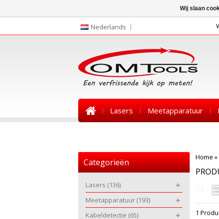
Wij slaan coo
Nederlands
Lasers
Meetapparatuur
Nieuws
Home
»
Categorieën
PROD
Lasers
(136)
Meetapparatuur
(193)
1 Produ
Kabeldetectie
(65)