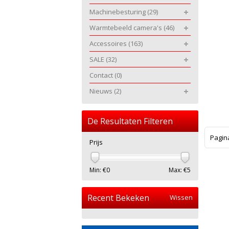
Machinebesturing
(29)
Warmtebeeld camera's
(46)
Accessoires
(163)
SALE
(32)
Contact
(0)
Nieuws
(2)
De Resultaten Filteren
Pagin
Prijs
Min: €
0
Max: €
5
Recent Bekeken
Wissen