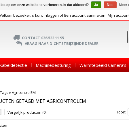
kies op om onze website te verbeteren. Is dat akkoord?
Ja
Nee
Meer 
Welkom bezoeker, u kunt
Inloggen
of
Een account aanmaken
Mijn accoun
CONTACT 036 522 11 95
VRAAG NAAR DICHTSTBIJZIJNDE DEALER
Kabeldetectie
Machinebesturing
Warmtebeeld Camera's
Tags
»
AgricontrolEM
UCTEN GETAGD MET AGRICONTROLEM
Toon:
Vergelijk producten (0)
cten