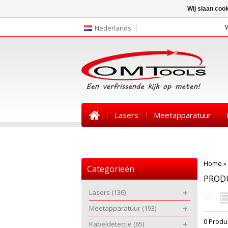
Wij slaan coo
Nederlands
Lasers
Meetapparatuur
Nieuws
Home
»
Categorieën
PROD
Lasers
(136)
Meetapparatuur
(193)
0 Produ
Kabeldetectie
(65)