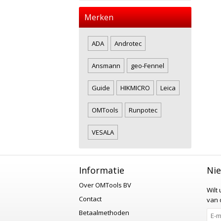
Merken
ADA
Androtec
Ansmann
geo-Fennel
Guide
HIKMICRO
Leica
OMTools
Runpotec
VESALA
Informatie
Nie
Over OMTools BV
Wilt
Contact
van o
Betaalmethoden