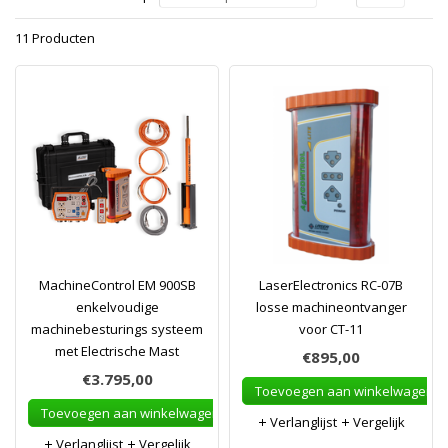
11 Producten
MachineControl EM 900SB
LaserElectronics RC-07B
enkelvoudige
losse machineontvanger
machinebesturings systeem
voor CT-11
met Electrische Mast
€895,00
€3.795,00
Toevoegen aan winkelwagen
Toevoegen aan winkelwagen
Verlanglijst
Vergelijk
Verlanglijst
Vergelijk