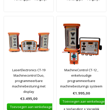
LaserElectronics CT-19
MachineControl CT-12 ,
Machinecontrol Duo,
enkelvoudige
programmeerbare
programmeerbare
machinebesturing met
machinebesturings systeem
display
€1.995,00
€3.495,00
Toevoegen aan winkelwagen
Toevoegen aan winkelwagen
Verlanglijst
Vergelijk