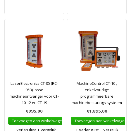
LaserElectronics CT-05 (RC-
MachineControl CT-10 ,
05B) losse
enkelvoudige
machineontvanger voor CT-
programmeerbare
10-12 en CT-19
machinebesturings systeem
€995,00
€1.895,00
Toevoegen aan winkelwagen
Toevoegen aan winkelwagen
Verlanglijst
Vergelijk
Verlanglijst
Vergelijk