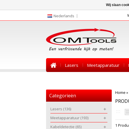
Wij slaan coo
Nederlands
Lasers
Meetapparatuur
Nieuws
Home
»
Categorieën
PROD
Lasers
(136)
Meetapparatuur
(193)
1 Produ
Kabeldetectie
(65)