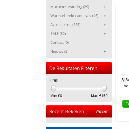
Machinebesturing
(29)
Warmtebeeld camera's
(46)
Accessoires
(163)
SALE
(32)
Contact
(0)
Nieuws
(2)
De Resultaten Filteren
RJ R
Prijs
be
Min: €
0
Max: €
150
T
Recent Bekeken
Wissen