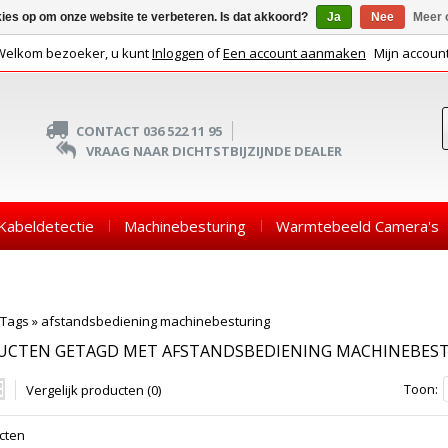
kies op om onze website te verbeteren. Is dat akkoord?
Ja
Nee
Meer 
Welkom bezoeker, u kunt
Inloggen
of
Een account aanmaken
Mijn accoun
CONTACT 036 522 11 95
VRAAG NAAR DICHTSTBIJZIJNDE DEALER
Kabeldetectie
Machinebesturing
Warmtebeeld Camera's
Tags
»
afstandsbediening machinebesturing
UCTEN GETAGD MET AFSTANDSBEDIENING MACHINEBES
Toon:
Vergelijk producten (0)
cten