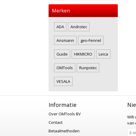
Merken
ADA
Androtec
Ansmann
geo-Fennel
Guide
HIKMICRO
Leica
OMTools
Runpotec
VESALA
Informatie
Nie
Over OMTools BV
Wilt
Contact
van o
Betaalmethoden