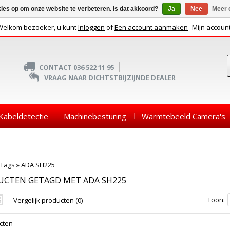
kies op om onze website te verbeteren. Is dat akkoord?
Ja
Nee
Meer 
Welkom bezoeker, u kunt
Inloggen
of
Een account aanmaken
Mijn accoun
CONTACT 036 522 11 95
VRAAG NAAR DICHTSTBIJZIJNDE DEALER
Kabeldetectie
Machinebesturing
Warmtebeeld Camera's
Tags
»
ADA SH225
UCTEN GETAGD MET ADA SH225
Toon:
Vergelijk producten (0)
cten