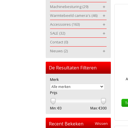
Machinebesturing
(29)
Warmtebeeld camera's
(46)
Accessoires
(163)
SALE
(32)
Contact
(0)
Nieuws
(2)
De Resultaten Filteren
A
Merk
Prijs
T
Min: €
0
Max: €
300
Recent Bekeken
Wissen