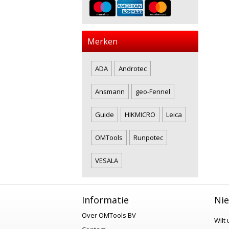
Merken
ADA
Androtec
Ansmann
geo-Fennel
Guide
HIKMICRO
Leica
OMTools
Runpotec
VESALA
Informatie
Nie
Over OMTools BV
Wilt