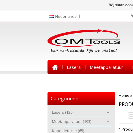
Wij slaan coo
Nederlands
Lasers
Meetapparatuur
Nieuws
Home
»
Categorieën
PROD
Lasers
(136)
Meetapparatuur
(193)
1 Produ
Kabeldetectie
(65)