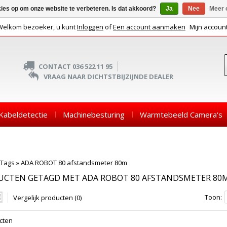
kies op om onze website te verbeteren. Is dat akkoord?
Ja
Nee
Meer 
Welkom bezoeker, u kunt
Inloggen
of
Een account aanmaken
Mijn accoun
CONTACT 036 522 11 95
VRAAG NAAR DICHTSTBIJZIJNDE DEALER
Kabeldetectie
Machinebesturing
Warmtebeeld Camera's
Tags
»
ADA ROBOT 80 afstandsmeter 80m
UCTEN GETAGD MET ADA ROBOT 80 AFSTANDSMETER 80
Toon:
Vergelijk producten (0)
cten