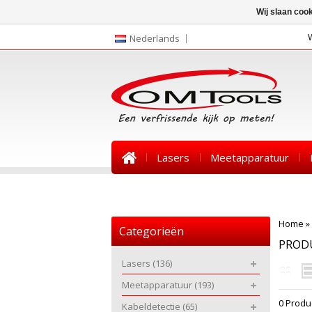
Wij slaan coo
Nederlands
Lasers
Meetapparatuur
Nieuws
Home
»
Categorieën
PROD
Lasers
(136)
Meetapparatuur
(193)
0 Produ
Kabeldetectie
(65)