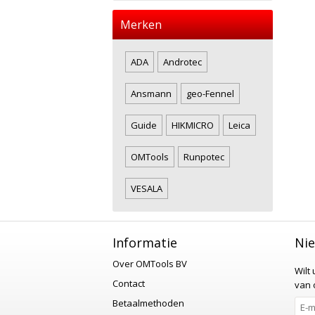
Merken
ADA
Androtec
Ansmann
geo-Fennel
Guide
HIKMICRO
Leica
OMTools
Runpotec
VESALA
Informatie
Nie
Over OMTools BV
Wilt
Contact
van o
Betaalmethoden