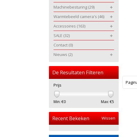
Machinebesturing
(29)
Warmtebeeld camera's
(46)
Accessoires
(163)
SALE
(32)
Contact
(0)
Nieuws
(2)
De Resultaten Filteren
Pagin
Prijs
Min: €
0
Max: €
5
Recent Bekeken
Wissen