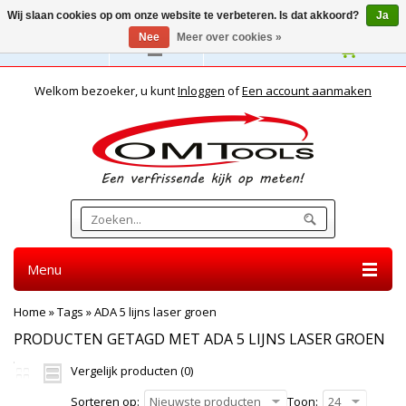
Wij slaan cookies op om onze website te verbeteren. Is dat akkoord?
Ja
Nee
Meer over cookies »
Nederlands
Welkom bezoeker, u kunt
Inloggen
of
Een account aanmaken
Menu
Home
»
Tags
»
ADA 5 lijns laser groen
PRODUCTEN GETAGD MET ADA 5 LIJNS LASER GROEN
Vergelijk producten (0)
Sorteren op:
Nieuwste producten
Toon:
24