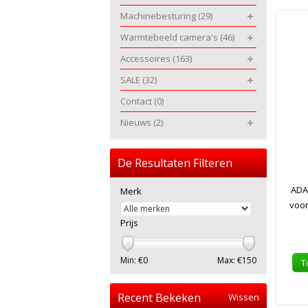
Machinebesturing
(29)
Warmtebeeld camera's
(46)
Accessoires
(163)
SALE
(32)
Contact
(0)
Nieuws
(2)
De Resultaten Filteren
ADA
Merk
voor
Prijs
Min: €
0
Max: €
150
T
Recent Bekeken
Wissen