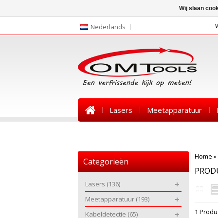
Wij slaan coo
Nederlands
Lasers
Meetapparatuur
Nieuws
Home
»
Categorieën
PROD
Lasers
(136)
Meetapparatuur
(193)
1 Produ
Kabeldetectie
(65)