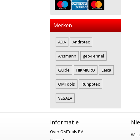
Merken
ADA
Androtec
Ansmann
geo-Fennel
Guide
HIKMICRO
Leica
OMTools
Runpotec
VESALA
Informatie
Nie
Over OMTools BV
Wilt