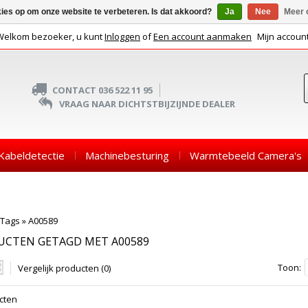
kies op om onze website te verbeteren. Is dat akkoord?
Ja
Nee
Meer 
Welkom bezoeker, u kunt
Inloggen
of
Een account aanmaken
Mijn accoun
CONTACT 036 522 11 95
VRAAG NAAR DICHTSTBIJZIJNDE DEALER
Kabeldetectie
Machinebesturing
Warmtebeeld Camera's
Tags
»
A00589
UCTEN GETAGD MET A00589
Toon:
Vergelijk producten (0)
cten