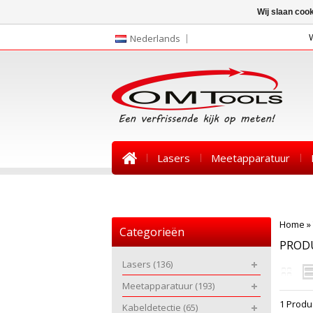
Wij slaan coo
Nederlands
Lasers
Meetapparatuur
Nieuws
Home
»
Categorieën
PROD
Lasers
(136)
Meetapparatuur
(193)
1 Produ
Kabeldetectie
(65)