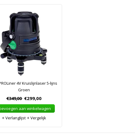
ROLiner 4V Kruislijnlaser 5-lijns
Groen
€349,00
€299,00
oevoegen aan winkelwagen
Verlanglijst
Vergelijk