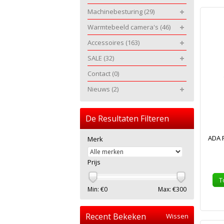
Machinebesturing
(29)
Warmtebeeld camera's
(46)
Accessoires
(163)
SALE
(32)
Contact
(0)
Nieuws
(2)
De Resultaten Filteren
ADA P
Merk
Prijs
T
Min: €
0
Max: €
300
Recent Bekeken
Wissen