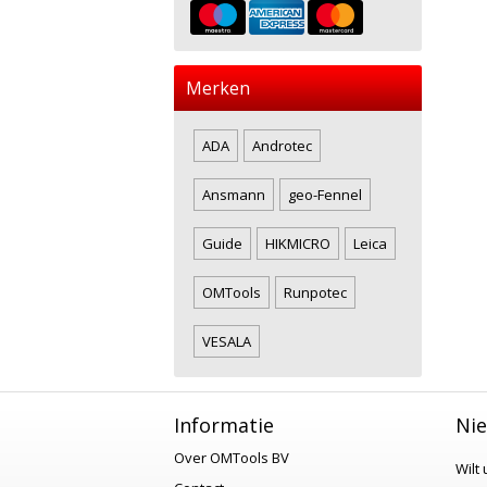
Merken
ADA
Androtec
Ansmann
geo-Fennel
Guide
HIKMICRO
Leica
OMTools
Runpotec
VESALA
Informatie
Nie
Over OMTools BV
Wilt