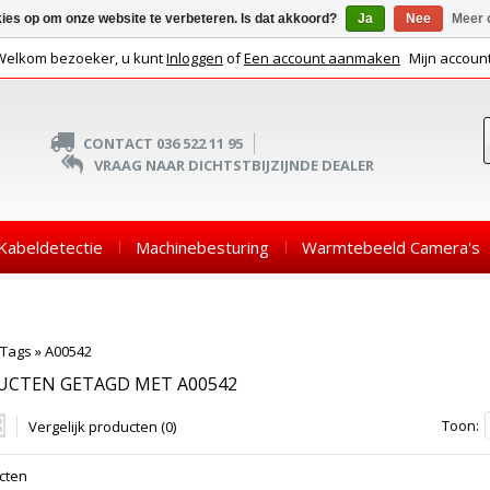
kies op om onze website te verbeteren. Is dat akkoord?
Ja
Nee
Meer 
Welkom bezoeker, u kunt
Inloggen
of
Een account aanmaken
Mijn accoun
CONTACT 036 522 11 95
VRAAG NAAR DICHTSTBIJZIJNDE DEALER
Kabeldetectie
Machinebesturing
Warmtebeeld Camera's
Tags
»
A00542
UCTEN GETAGD MET A00542
Toon:
Vergelijk producten (0)
cten