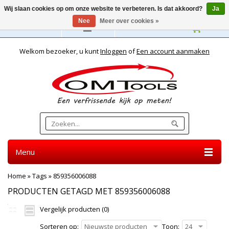
Wij slaan cookies op om onze website te verbeteren. Is dat akkoord?
Ja
Nee
Meer over cookies »
Nederlands
Welkom bezoeker, u kunt
Inloggen
of
Een account aanmaken
Menu
Home
»
Tags
»
859356006088
PRODUCTEN GETAGD MET 859356006088
Vergelijk producten (0)
Sorteren op:
Nieuwste producten
Toon:
24