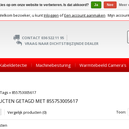
kies op om onze website te verbeteren. Is dat akkoord?
Ja
Nee
Meer 
Welkom bezoeker, u kunt
Inloggen
of
Een account aanmaken
Mijn accoun
CONTACT 036 522 11 95
VRAAG NAAR DICHTSTBIJZIJNDE DEALER
Kabeldetectie
Machinebesturing
Warmtebeeld Camera's
Tags
»
855753005617
UCTEN GETAGD MET 855753005617
Toon:
Vergelijk producten (0)
cten