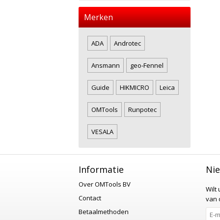
Merken
ADA
Androtec
Ansmann
geo-Fennel
Guide
HIKMICRO
Leica
OMTools
Runpotec
VESALA
Informatie
Nie
Over OMTools BV
Wilt
Contact
van o
Betaalmethoden