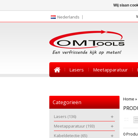
Wij slaan coo
Nederlands
Lasers
Meetapparatuur
Nieuws
Home
»
Categorieën
PROD
Lasers
(136)
Meetapparatuur
(193)
0 Produ
Kabeldetectie
(65)