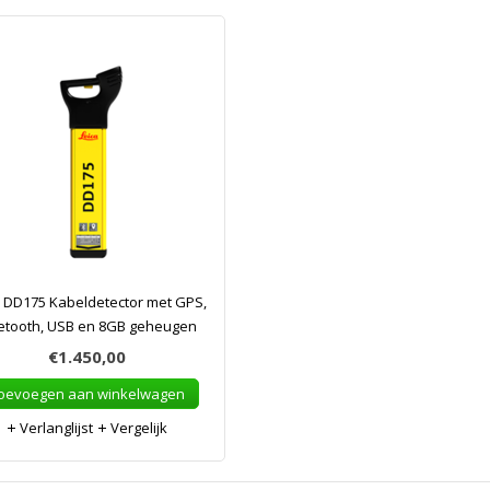
a DD175 Kabeldetector met GPS,
etooth, USB en 8GB geheugen
€1.450,00
oevoegen aan winkelwagen
Verlanglijst
Vergelijk