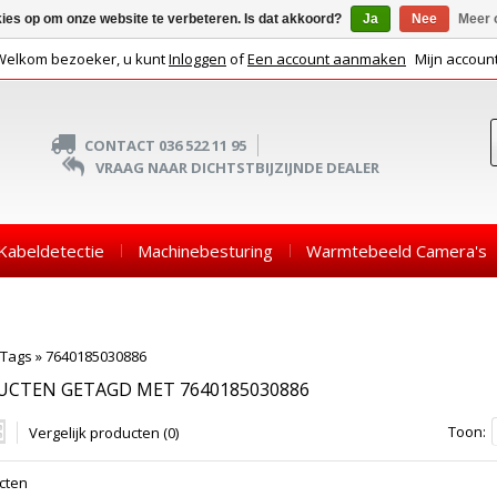
kies op om onze website te verbeteren. Is dat akkoord?
Ja
Nee
Meer 
Welkom bezoeker, u kunt
Inloggen
of
Een account aanmaken
Mijn accoun
CONTACT 036 522 11 95
VRAAG NAAR DICHTSTBIJZIJNDE DEALER
Kabeldetectie
Machinebesturing
Warmtebeeld Camera's
Tags
»
7640185030886
UCTEN GETAGD MET 7640185030886
Toon:
Vergelijk producten (0)
cten