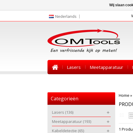
Wij slaan coo
Nederlands
Lasers
Meetapparatuur
Nieuws
Home
»
Categorieën
PROD
Lasers
(136)
Meetapparatuur
(193)
1 Produ
Kabeldetectie
(65)