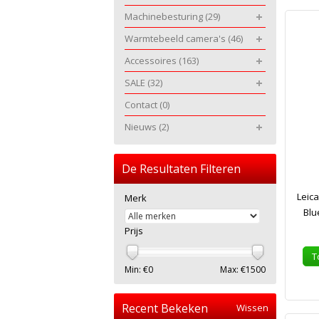
Machinebesturing
(29)
Warmtebeeld camera's
(46)
Accessoires
(163)
SALE
(32)
Contact
(0)
Nieuws
(2)
De Resultaten Filteren
Leic
Merk
Blu
Prijs
T
Min: €
0
Max: €
1500
Recent Bekeken
Wissen