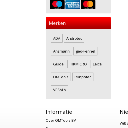
Merken
ADA
Androtec
Ansmann
geo-Fennel
Guide
HIKMICRO
Leica
OMTools
Runpotec
VESALA
Informatie
Nie
Over OMTools BV
Wilt