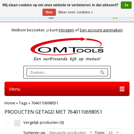
Wij slaan cookies op om onze website te verbeteren. Is dat akkoord?
Ja
Nee
Meer over cookies »
Nederlands
Welkom bezoeker, u kunt
Inloggen
of
Een account aanmaken
Menu
Home
»
Tags
»
7640110698051
PRODUCTEN GETAGD MET 7640110698051
Vergelijk producten (0)
Sorteren op:
Nieuwste producten
Toon:
24