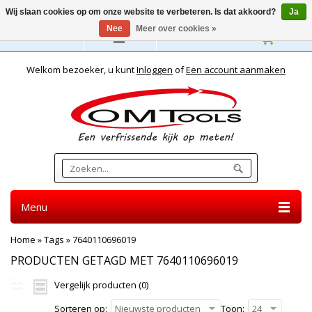
Wij slaan cookies op om onze website te verbeteren. Is dat akkoord?
Ja
Nee
Meer over cookies »
Nederlands
Welkom bezoeker, u kunt
Inloggen
of
Een account aanmaken
Menu
Home
»
Tags
»
7640110696019
PRODUCTEN GETAGD MET 7640110696019
Vergelijk producten (0)
Sorteren op:
Nieuwste producten
Toon:
24