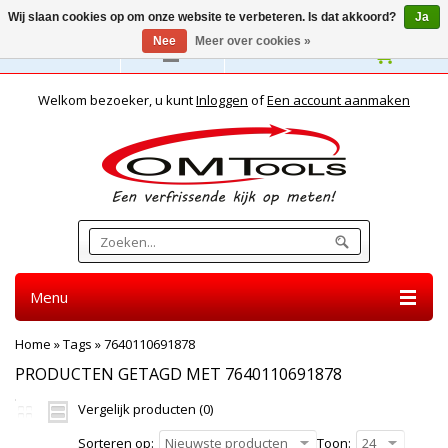
Wij slaan cookies op om onze website te verbeteren. Is dat akkoord?
Ja
Nee
Meer over cookies »
Nederlands
Welkom bezoeker, u kunt
Inloggen
of
Een account aanmaken
Menu
Home
»
Tags
»
7640110691878
PRODUCTEN GETAGD MET 7640110691878
Vergelijk producten (0)
Sorteren op:
Nieuwste producten
Toon:
24