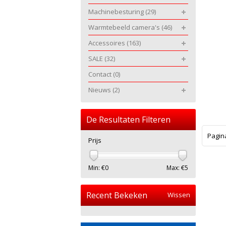
Machinebesturing
(29)
Warmtebeeld camera's
(46)
Accessoires
(163)
SALE
(32)
Contact
(0)
Nieuws
(2)
De Resultaten Filteren
Pagin
Prijs
Min: €
0
Max: €
5
Recent Bekeken
Wissen