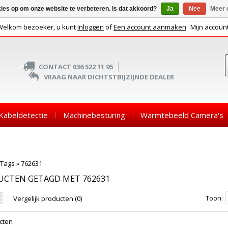
kies op om onze website te verbeteren. Is dat akkoord?
Ja
Nee
Meer 
Welkom bezoeker, u kunt
Inloggen
of
Een account aanmaken
Mijn accoun
CONTACT 036 522 11 95
VRAAG NAAR DICHTSTBIJZIJNDE DEALER
Kabeldetectie
Machinebesturing
Warmtebeeld Camera's
Tags
»
762631
UCTEN GETAGD MET 762631
Toon:
Vergelijk producten (0)
cten