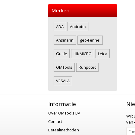
Merken
ADA
Androtec
Ansmann
geo-Fennel
Guide
HIKMICRO
Leica
OMTools
Runpotec
VESALA
Informatie
Nie
Over OMTools BV
Wilt
Contact
van o
Betaalmethoden