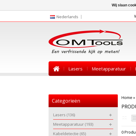
Wij slaan coo
Nederlands
Lasers
Meetapparatuur
Nieuws
Home
»
Categorieën
PROD
Lasers
(136)
Meetapparatuur
(193)
0 Produ
Kabeldetectie
(65)