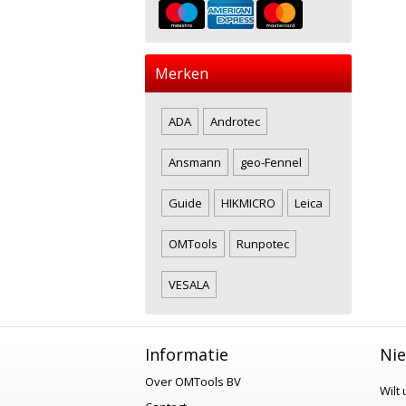
Merken
ADA
Androtec
Ansmann
geo-Fennel
Guide
HIKMICRO
Leica
OMTools
Runpotec
VESALA
Informatie
Nie
Over OMTools BV
Wilt