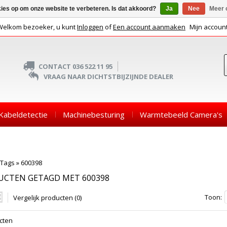
kies op om onze website te verbeteren. Is dat akkoord?
Ja
Nee
Meer 
Welkom bezoeker, u kunt
Inloggen
of
Een account aanmaken
Mijn accoun
CONTACT 036 522 11 95
VRAAG NAAR DICHTSTBIJZIJNDE DEALER
Kabeldetectie
Machinebesturing
Warmtebeeld Camera's
Tags
»
600398
UCTEN GETAGD MET 600398
Toon:
Vergelijk producten (0)
cten