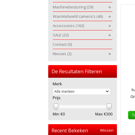
Machinebesturing
(29)
Warmtebeeld camera's
(46)
Accessoires
(163)
SALE
(32)
Contact
(0)
Nieuws
(2)
De Resultaten Filteren
Merk
h
Gr
Prijs
Min: €
0
Max: €
300
T
Recent Bekeken
Wissen