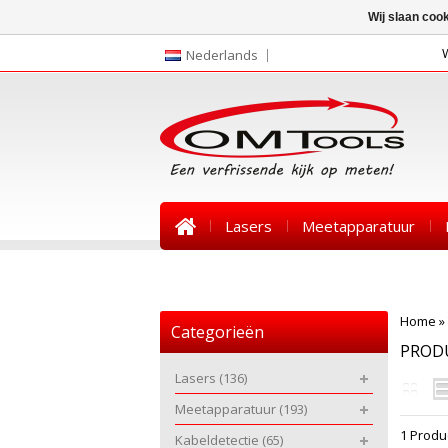
Wij slaan coo
Nederlands
Lasers
Meetapparatuur
Nieuws
Home
»
Categorieën
PROD
Lasers
(136)
Meetapparatuur
(193)
1 Produ
Kabeldetectie
(65)