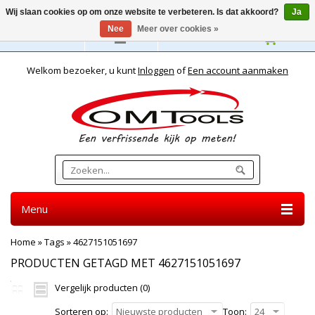
Wij slaan cookies op om onze website te verbeteren. Is dat akkoord?
Ja
Nee
Meer over cookies »
Nederlands
Welkom bezoeker, u kunt
Inloggen
of
Een account aanmaken
Menu
Home
»
Tags
»
4627151051697
PRODUCTEN GETAGD MET 4627151051697
Vergelijk producten (0)
Sorteren op:
Nieuwste producten
Toon:
24