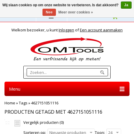
Wij slaan cookies op om onze website te verbeteren. Is dat akkoord?
Ja
Nee
Meer over cookies »
Nederlands
Welkom bezoeker, u kunt
Inloggen
of
Een account aanmaken
Menu
Home
»
Tags
»
4627151051116
PRODUCTEN GETAGD MET 4627151051116
Vergelijk producten (0)
Sorteren op:
Nieuwste producten
Toon:
24