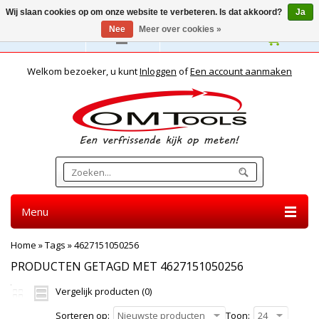
Wij slaan cookies op om onze website te verbeteren. Is dat akkoord?
Ja
Nee
Meer over cookies »
Nederlands
Welkom bezoeker, u kunt
Inloggen
of
Een account aanmaken
Menu
Home
»
Tags
»
4627151050256
PRODUCTEN GETAGD MET 4627151050256
Vergelijk producten (0)
Sorteren op:
Nieuwste producten
Toon:
24