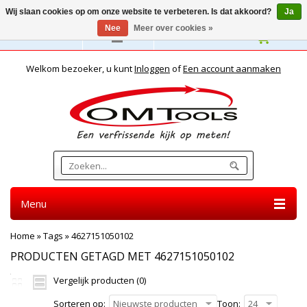
Wij slaan cookies op om onze website te verbeteren. Is dat akkoord?
Ja
Nee
Meer over cookies »
Nederlands
Welkom bezoeker, u kunt
Inloggen
of
Een account aanmaken
Menu
Home
»
Tags
»
4627151050102
PRODUCTEN GETAGD MET 4627151050102
Vergelijk producten (0)
Sorteren op:
Nieuwste producten
Toon:
24