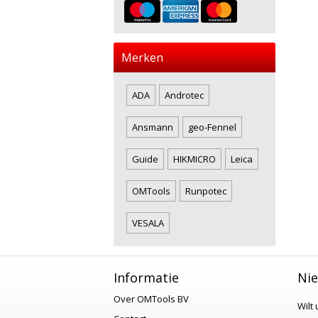
Merken
ADA
Androtec
Ansmann
geo-Fennel
Guide
HIKMICRO
Leica
OMTools
Runpotec
VESALA
Informatie
Nie
Over OMTools BV
Wilt