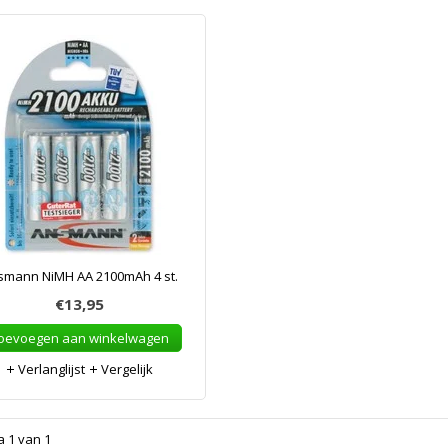
smann NiMH AA 2100mAh 4 st.
€13,95
oevoegen aan winkelwagen
Verlanglijst
Vergelijk
a 1 van 1