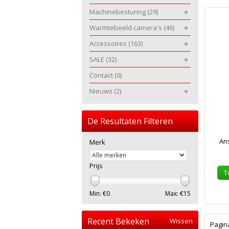
Machinebesturing
(29)
Warmtebeeld camera's
(46)
Accessoires
(163)
SALE
(32)
Contact
(0)
Nieuws
(2)
De Resultaten Filteren
An
Merk
Prijs
T
Min: €
0
Max: €
15
Recent Bekeken
Wissen
Pagin