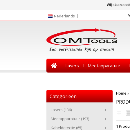
Wij slaan coo
Nederlands
Lasers
Meetapparatuur
Nieuws
Home
»
Categorieën
PROD
Lasers
(136)
Meetapparatuur
(193)
1 Produ
Kabeldetectie
(65)