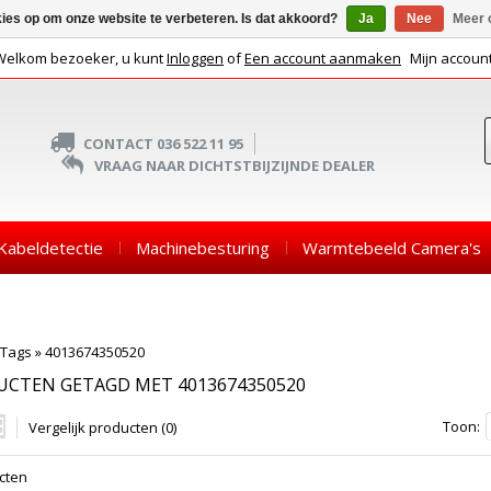
kies op om onze website te verbeteren. Is dat akkoord?
Ja
Nee
Meer 
Welkom bezoeker, u kunt
Inloggen
of
Een account aanmaken
Mijn accoun
CONTACT 036 522 11 95
VRAAG NAAR DICHTSTBIJZIJNDE DEALER
Kabeldetectie
Machinebesturing
Warmtebeeld Camera's
Tags
»
4013674350520
UCTEN GETAGD MET 4013674350520
Toon:
Vergelijk producten (0)
cten