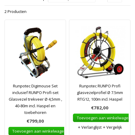
2 Producten
Runpotec Digimouse Set
Runpotec RUNPO Profi
inclusief RUNPO Profi-set
glasvezelprofiel Ø 7.5mm
Glasvezel trekveer Ø 4,5mm ,
RTG12, 100m incl. Haspel
40-80m incl. Haspel en
€782,00
toebehoren
Toevoegen aan winkelwagen
€799,00
Verlanglijst
Vergelijk
Toevoegen aan winkelwagen