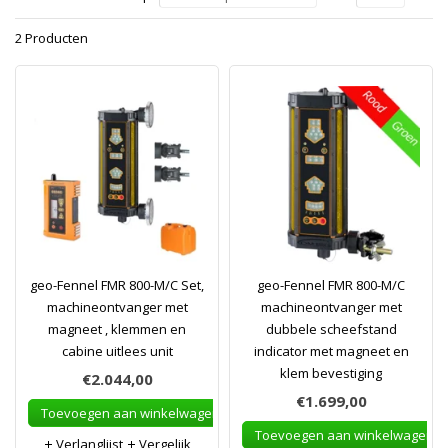
2 Producten
geo-Fennel FMR 800-M/C Set,
geo-Fennel FMR 800-M/C
machineontvanger met
machineontvanger met
magneet , klemmen en
dubbele scheefstand
cabine uitlees unit
indicator met magneet en
klem bevestiging
€2.044,00
€1.699,00
Toevoegen aan winkelwagen
Toevoegen aan winkelwagen
Verlanglijst
Vergelijk