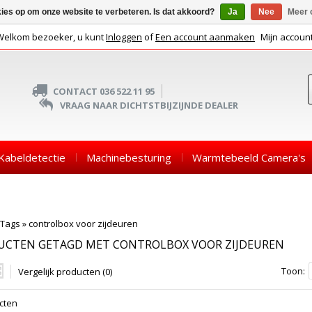
kies op om onze website te verbeteren. Is dat akkoord?
Ja
Nee
Meer 
Welkom bezoeker, u kunt
Inloggen
of
Een account aanmaken
Mijn accoun
CONTACT 036 522 11 95
VRAAG NAAR DICHTSTBIJZIJNDE DEALER
Kabeldetectie
Machinebesturing
Warmtebeeld Camera's
Tags
»
controlbox voor zijdeuren
UCTEN GETAGD MET CONTROLBOX VOOR ZIJDEUREN
Toon:
Vergelijk producten (0)
cten