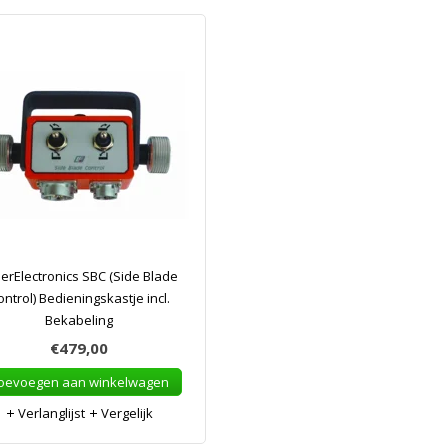
erElectronics SBC (Side Blade
ontrol) Bedieningskastje incl.
Bekabeling
€479,00
oevoegen aan winkelwagen
Verlanglijst
Vergelijk