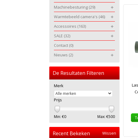
Machinebesturing
(29)
Warmtebeeld camera's
(46)
Accessoires
(163)
SALE
(32)
Contact
(0)
Nieuws
(2)
De Resultaten Filteren
Las
Merk
C
Prijs
Min: €
0
Max: €
500
T
Recent Bekeken
Wissen