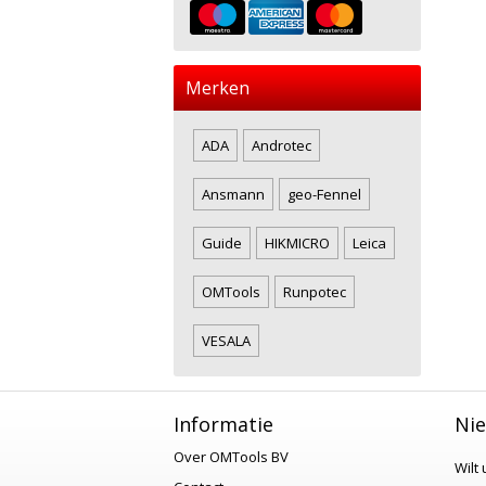
Merken
ADA
Androtec
Ansmann
geo-Fennel
Guide
HIKMICRO
Leica
OMTools
Runpotec
VESALA
Informatie
Nie
Over OMTools BV
Wilt