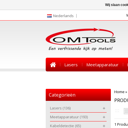
Wij slaan coo
Nederlands
Lasers
Meetapparatuur
Nieuws
Home
»
Categorieën
PROD
Lasers
(136)
Meetapparatuur
(193)
1 Produ
Kabeldetectie
(65)