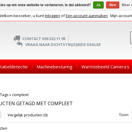
kies op om onze website te verbeteren. Is dat akkoord?
Ja
Nee
Meer 
Welkom bezoeker, u kunt
Inloggen
of
Een account aanmaken
Mijn accoun
CONTACT 036 522 11 95
VRAAG NAAR DICHTSTBIJZIJNDE DEALER
Kabeldetectie
Machinebesturing
Warmtebeeld Camera's
Tags
»
compleet
UCTEN GETAGD MET COMPLEET
Toon:
Vergelijk producten (0)
cten