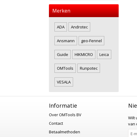
Merken
ADA
Androtec
Ansmann
geo-Fennel
Guide
HIKMICRO
Leica
OMTools
Runpotec
VESALA
Informatie
Nie
Over OMTools BV
Wilt
Contact
van o
Betaalmethoden