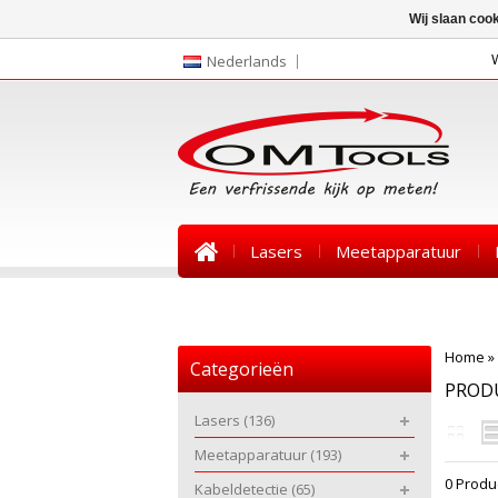
Wij slaan coo
Nederlands
Lasers
Meetapparatuur
Nieuws
Home
»
Categorieën
PROD
Lasers
(136)
Meetapparatuur
(193)
0 Produ
Kabeldetectie
(65)