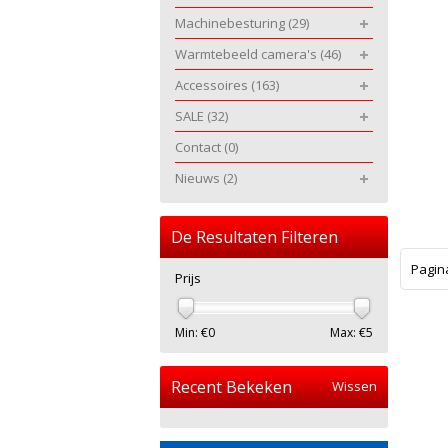
Machinebesturing
(29)
Warmtebeeld camera's
(46)
Accessoires
(163)
SALE
(32)
Contact
(0)
Nieuws
(2)
De Resultaten Filteren
Pagin
Prijs
Min: €
0
Max: €
5
Recent Bekeken
Wissen