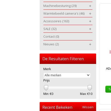
Machinebesturing
(29)
Warmtebeeld camera's
(46)
Accessoires
(163)
SALE
(32)
Contact
(0)
Nieuws
(2)
De Resultaten Filteren
ADA
Merk
Prijs
T
Min: €
0
Max: €
10
Recent Bekeken
Wissen