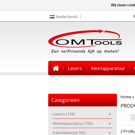
Wij slaan coo
Nederlands
Lasers
Meetapparatuur
Nieuws
Home
»
Categorieën
PROD
Lasers
(136)
Meetapparatuur
(193)
2 Produ
Kabeldetectie
(65)