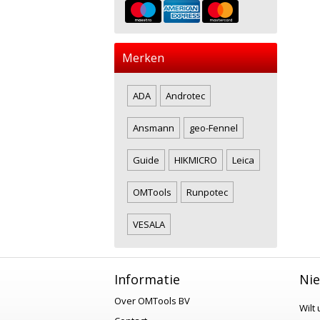
Merken
ADA
Androtec
Ansmann
geo-Fennel
Guide
HIKMICRO
Leica
OMTools
Runpotec
VESALA
Informatie
Nie
Over OMTools BV
Wilt