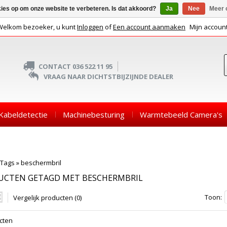
kies op om onze website te verbeteren. Is dat akkoord?
Ja
Nee
Meer 
Welkom bezoeker, u kunt
Inloggen
of
Een account aanmaken
Mijn accoun
CONTACT 036 522 11 95
VRAAG NAAR DICHTSTBIJZIJNDE DEALER
Kabeldetectie
Machinebesturing
Warmtebeeld Camera's
Tags
»
beschermbril
UCTEN GETAGD MET BESCHERMBRIL
Toon:
Vergelijk producten (0)
cten