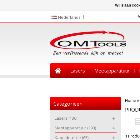
Wij slaan coo
Nederlands
Lasers
Meetapparatuur
Nieuws
Home
»
Categorieën
PRODU
Lasers
(136)
Meetapparatuur
(193)
1 Produ
Kabeldetectie
(65)