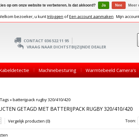
kies op om onze website te verbeteren. Is dat akkoord?
Ja
Nee
Meer 
Welkom bezoeker, u kunt
Inloggen
of
Een account aanmaken
Mijn accoun
CONTACT 036 522 11 95
VRAAG NAAR DICHTSTBIJZIJNDE DEALER
Kabeldetectie
Machinebesturing
Warmtebeeld Camera's
Tags
»
batterijpack rugby 320/410/420
CTEN GETAGD MET BATTERIJPACK RUGBY 320/410/420
Toon:
Vergelijk producten (0)
cten