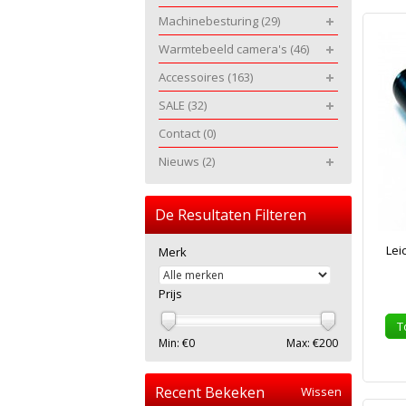
Machinebesturing
(29)
Warmtebeeld camera's
(46)
Accessoires
(163)
SALE
(32)
Contact
(0)
Nieuws
(2)
De Resultaten Filteren
Lei
Merk
Prijs
T
Min: €
0
Max: €
200
Recent Bekeken
Wissen