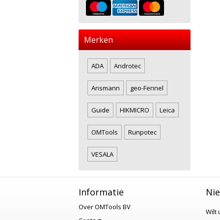
Merken
ADA
Androtec
Ansmann
geo-Fennel
Guide
HIKMICRO
Leica
OMTools
Runpotec
VESALA
Informatie
Nie
Over OMTools BV
Wilt