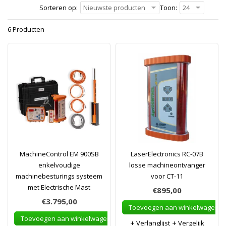
Sorteren op:
Nieuwste producten
Toon:
24
6 Producten
MachineControl EM 900SB
LaserElectronics RC-07B
enkelvoudige
losse machineontvanger
machinebesturings systeem
voor CT-11
met Electrische Mast
€895,00
€3.795,00
Toevoegen aan winkelwagen
Toevoegen aan winkelwagen
Verlanglijst
Vergelijk