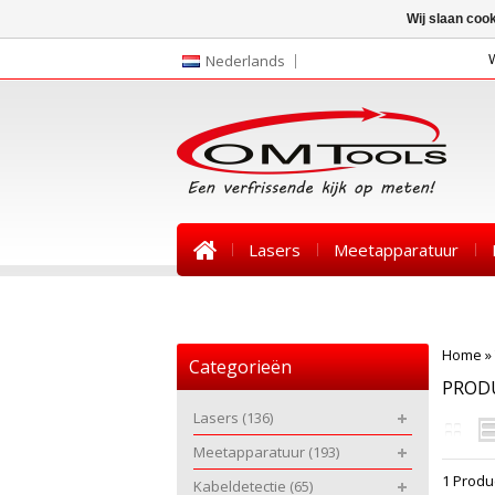
Wij slaan coo
Nederlands
Lasers
Meetapparatuur
Nieuws
Home
»
Categorieën
PROD
Lasers
(136)
Meetapparatuur
(193)
1 Produ
Kabeldetectie
(65)