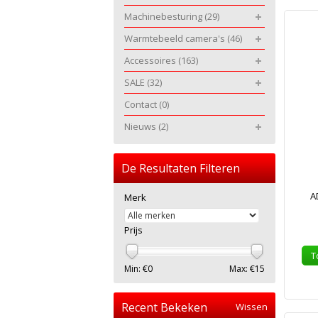
Machinebesturing
(29)
Warmtebeeld camera's
(46)
Accessoires
(163)
SALE
(32)
Contact
(0)
Nieuws
(2)
De Resultaten Filteren
A
Merk
Prijs
T
Min: €
0
Max: €
15
Recent Bekeken
Wissen