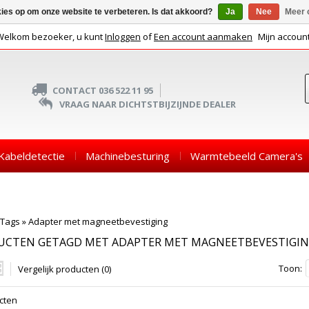
kies op om onze website te verbeteren. Is dat akkoord?
Ja
Nee
Meer 
Welkom bezoeker, u kunt
Inloggen
of
Een account aanmaken
Mijn accoun
CONTACT 036 522 11 95
VRAAG NAAR DICHTSTBIJZIJNDE DEALER
Kabeldetectie
Machinebesturing
Warmtebeeld Camera's
Tags
»
Adapter met magneetbevestiging
UCTEN GETAGD MET ADAPTER MET MAGNEETBEVESTIGI
Toon:
Vergelijk producten (0)
cten