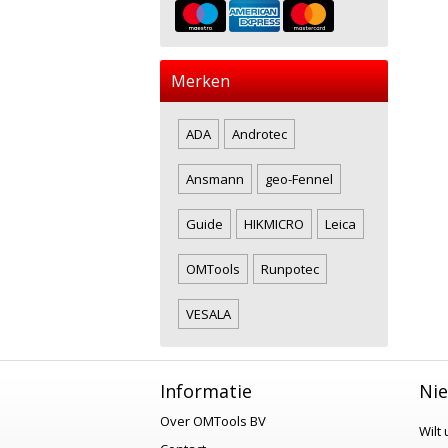
Merken
ADA
Androtec
Ansmann
geo-Fennel
Guide
HIKMICRO
Leica
OMTools
Runpotec
VESALA
Informatie
Nie
Over OMTools BV
Wilt