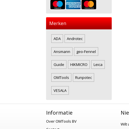
Merken
ADA
Androtec
Ansmann
geo-Fennel
Guide
HIKMICRO
Leica
OMTools
Runpotec
VESALA
Informatie
Nie
Over OMTools BV
Wilt