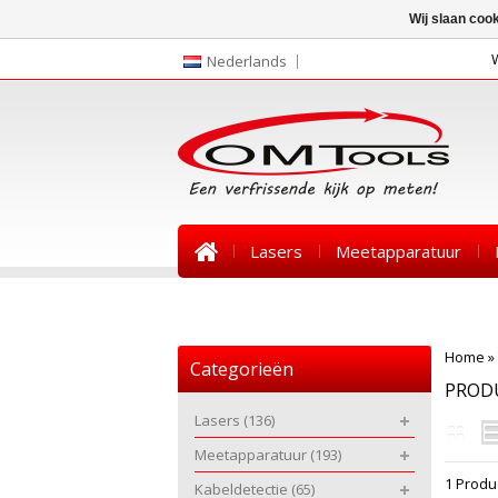
Wij slaan coo
Nederlands
Lasers
Meetapparatuur
Nieuws
Home
»
Categorieën
PROD
Lasers
(136)
Meetapparatuur
(193)
1 Produ
Kabeldetectie
(65)