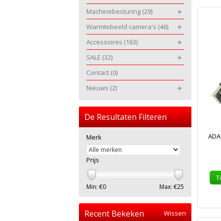
Machinebesturing
(29)
Warmtebeeld camera's
(46)
Accessoires
(163)
SALE
(32)
Contact
(0)
Nieuws
(2)
De Resultaten Filteren
ADA 
Merk
Prijs
T
Min: €
0
Max: €
25
Recent Bekeken
Wissen