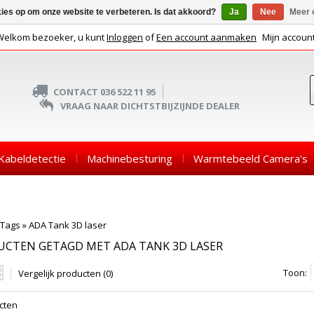
kies op om onze website te verbeteren. Is dat akkoord?
Ja
Nee
Meer 
Welkom bezoeker, u kunt
Inloggen
of
Een account aanmaken
Mijn accoun
CONTACT 036 522 11 95
VRAAG NAAR DICHTSTBIJZIJNDE DEALER
Kabeldetectie
Machinebesturing
Warmtebeeld Camera's
Tags
»
ADA Tank 3D laser
UCTEN GETAGD MET ADA TANK 3D LASER
Toon:
Vergelijk producten (0)
cten