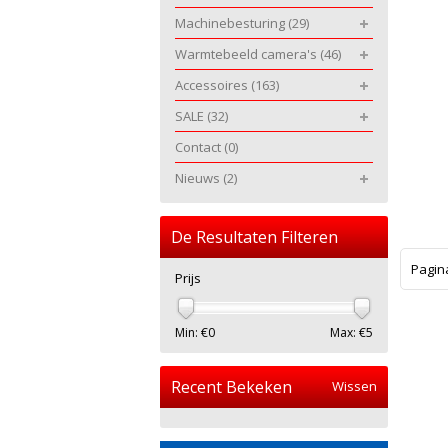
Machinebesturing
(29)
Warmtebeeld camera's
(46)
Accessoires
(163)
SALE
(32)
Contact
(0)
Nieuws
(2)
De Resultaten Filteren
Pagin
Prijs
Min: €
0
Max: €
5
Recent Bekeken
Wissen