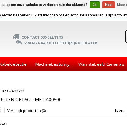
kies op om onze website te verbeteren. Is dat akkoord?
Ja
Nee
Meer 
Welkom bezoeker, u kunt
Inloggen
of
Een account aanmaken
Mijn accoun
CONTACT 036 522 11 95
VRAAG NAAR DICHTSTBIJZIJNDE DEALER
Kabeldetectie
Machinebesturing
Warmtebeeld Camera's
Tags
»
A00500
UCTEN GETAGD MET A00500
Toon:
Vergelijk producten (0)
cten