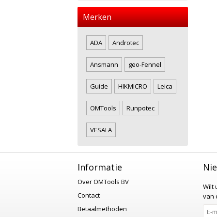
Merken
ADA
Androtec
Ansmann
geo-Fennel
Guide
HIKMICRO
Leica
OMTools
Runpotec
VESALA
Informatie
Nie
Over OMTools BV
Wilt
Contact
van o
Betaalmethoden