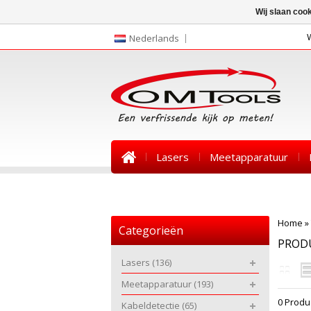
Wij slaan coo
Nederlands
Lasers
Meetapparatuur
Nieuws
Home
»
Categorieën
PROD
Lasers
(136)
Meetapparatuur
(193)
0 Produ
Kabeldetectie
(65)