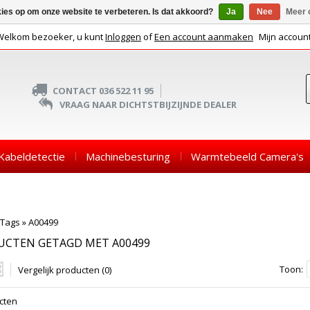
kies op om onze website te verbeteren. Is dat akkoord?
Ja
Nee
Meer 
Welkom bezoeker, u kunt
Inloggen
of
Een account aanmaken
Mijn accoun
CONTACT 036 522 11 95
VRAAG NAAR DICHTSTBIJZIJNDE DEALER
Kabeldetectie
Machinebesturing
Warmtebeeld Camera's
Tags
»
A00499
UCTEN GETAGD MET A00499
Toon:
Vergelijk producten (0)
cten