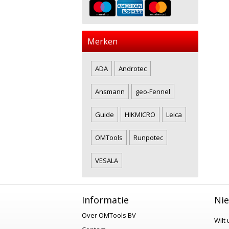
Merken
ADA
Androtec
Ansmann
geo-Fennel
Guide
HIKMICRO
Leica
OMTools
Runpotec
VESALA
Informatie
Nie
Over OMTools BV
Wilt