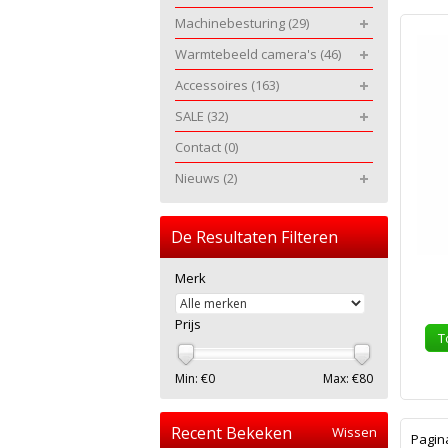
Machinebesturing
(29)
Warmtebeeld camera's
(46)
Accessoires
(163)
SALE
(32)
Contact
(0)
Nieuws
(2)
De Resultaten Filteren
Merk
Prijs
T
Min: €
0
Max: €
80
Recent Bekeken
Wissen
Pagin