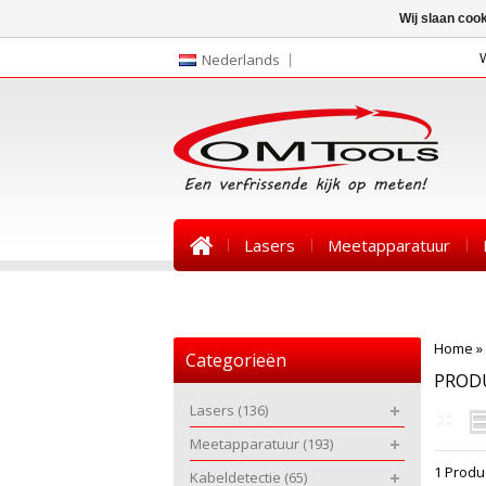
Wij slaan coo
Nederlands
Lasers
Meetapparatuur
Nieuws
Home
»
Categorieën
PROD
Lasers
(136)
Meetapparatuur
(193)
1 Produ
Kabeldetectie
(65)