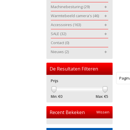
Machinebesturing
(29)
Warmtebeeld camera's
(46)
Accessoires
(163)
SALE
(32)
Contact
(0)
Nieuws
(2)
De Resultaten Filteren
Pagin
Prijs
Min: €
0
Max: €
5
Recent Bekeken
Wissen