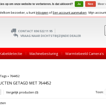
kies op om onze website te verbeteren. Is dat akkoord?
Ja
Nee
Meer 
Welkom bezoeker, u kunt
Inloggen
of
Een account aanmaken
Mijn accoun
CONTACT 036 522 11 95
VRAAG NAAR DICHTSTBIJZIJNDE DEALER
Kabeldetectie
Machinebesturing
Warmtebeeld Camera's
Tags
»
764452
UCTEN GETAGD MET 764452
Toon:
Vergelijk producten (0)
cten