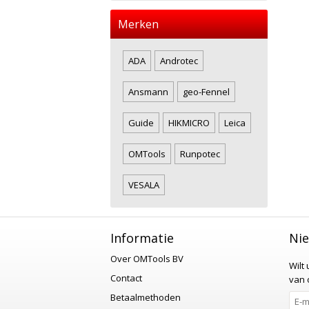
Merken
ADA
Androtec
Ansmann
geo-Fennel
Guide
HIKMICRO
Leica
OMTools
Runpotec
VESALA
Informatie
Nie
Over OMTools BV
Wilt
Contact
van o
Betaalmethoden