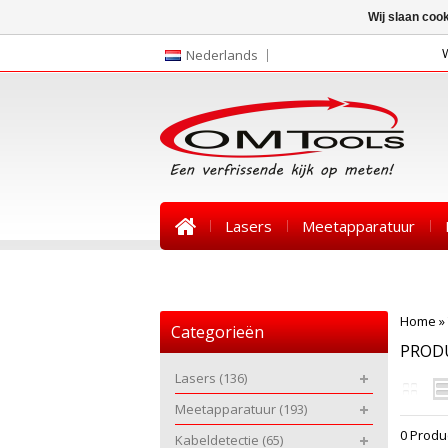
Wij slaan coo
Nederlands
Lasers
Meetapparatuur
Nieuws
Home
»
Categorieën
PROD
Lasers
(136)
Meetapparatuur
(193)
0 Produ
Kabeldetectie
(65)