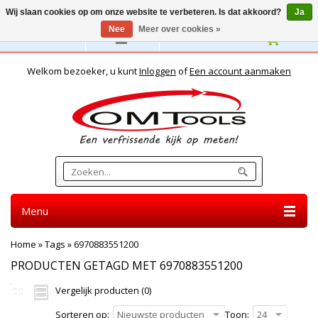
Wij slaan cookies op om onze website te verbeteren. Is dat akkoord?
Ja
Nee
Meer over cookies »
Nederlands
Welkom bezoeker, u kunt
Inloggen
of
Een account aanmaken
Menu
Home
»
Tags
»
6970883551200
PRODUCTEN GETAGD MET 6970883551200
Vergelijk producten (0)
Sorteren op:
Nieuwste producten
Toon:
24