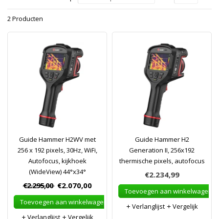
2 Producten
Guide Hammer H2WV met
Guide Hammer H2
256 x 192 pixels, 30Hz, WiFi,
Generation II, 256x192
Autofocus, kijkhoek
thermische pixels, autofocus
(WideView) 44°x34°
€2.234,99
€2.295,00
€2.070,00
Toevoegen aan winkelwagen
Toevoegen aan winkelwagen
Verlanglijst
Vergelijk
Verlanglijst
Vergelijk