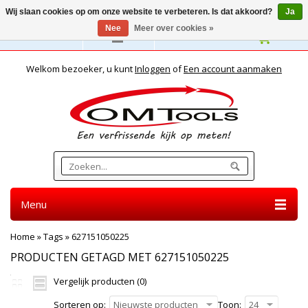
Wij slaan cookies op om onze website te verbeteren. Is dat akkoord?
Ja
Nee
Meer over cookies »
Nederlands
Welkom bezoeker, u kunt
Inloggen
of
Een account aanmaken
Menu
Home
»
Tags
»
627151050225
PRODUCTEN GETAGD MET 627151050225
Vergelijk producten (0)
Sorteren op:
Nieuwste producten
Toon:
24