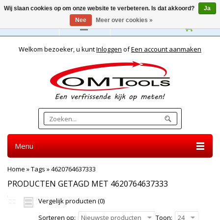
Wij slaan cookies op om onze website te verbeteren. Is dat akkoord?
Ja
Nee
Meer over cookies »
Nederlands
Welkom bezoeker, u kunt
Inloggen
of
Een account aanmaken
Menu
Home
»
Tags
»
4620764637333
PRODUCTEN GETAGD MET 4620764637333
Vergelijk producten (0)
Sorteren op:
Nieuwste producten
Toon:
24