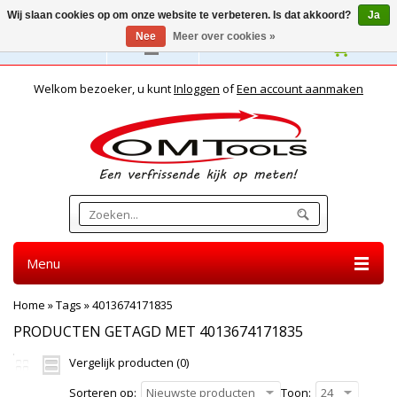
Wij slaan cookies op om onze website te verbeteren. Is dat akkoord?
Ja
Nee
Meer over cookies »
Nederlands
Welkom bezoeker, u kunt
Inloggen
of
Een account aanmaken
Menu
Home
»
Tags
»
4013674171835
PRODUCTEN GETAGD MET 4013674171835
Vergelijk producten (0)
Sorteren op:
Nieuwste producten
Toon:
24