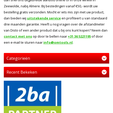
dan snel ons uitgebreide aanbod online of in onze winkel in
Zeewolde, nabij Almere. Bij bestedingen vanaf €50,- wordt uw
bestelling gratis verzonden. Mocht er iets mis zijn met uw product,
dan bieden wij
uitstekende service
en profiteert u van standaard
drie maanden garantie. Heeft u nog vragen over de afstandmeter
van Disto of een ander product dat u bij ons kunt kopen? Neem dan
contact met ons
op door te bellen naar
+31 36 5221195
of door
een e-mail te sturen naar
info@omtools.nl
.
Categorieën
Recent Bekeken