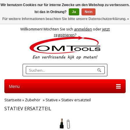
Wir benutzen Cookies nur für interne Zwecke um den Webshop zu verbessern.
Ist das in Ordnung?
Ja
Nein
Deutsch
Für weitere Informationen beachten Sie bitte unsere Datenschutzerklärung. »
Willkommen! Möchten Sie sich
anmelden
oder
jetzt
registrieren
?
Menu
Startseite
»
Zubehör
»
Stative
»
Statiev ersatzteil
STATIEV ERSATZTEIL