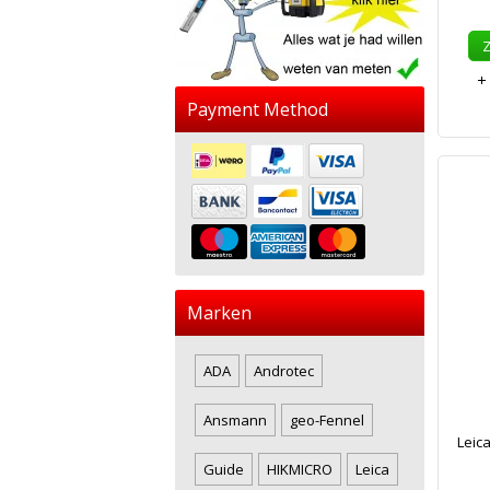
Payment Method
Marken
ADA
Androtec
Ansmann
geo-Fennel
Leic
Guide
HIKMICRO
Leica