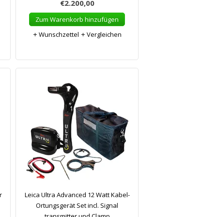
€2.200,00
Zum Warenkorb hinzufügen
Wunschzettel
Vergleichen
r
Leica Ultra Advanced 12 Watt Kabel-
Ortungsgerät Set incl. Signal
transmitter und Clamp