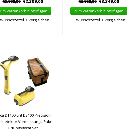
€2.900,00
€2.399,00
€3.950,00
€3.349,00
Zum Warenkorb hinzufügen
Zum Warenkorb hinzufügen
Wunschzettel
Vergleichen
Wunschzettel
Vergleichen
ica DT100 unt DE100 Precision
ldetektor Vermessungs-Paket
Ortungsgerät Set