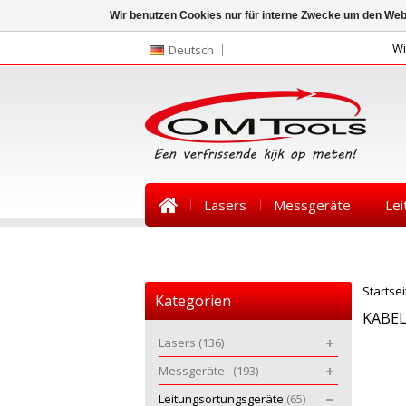
Wir benutzen Cookies nur für interne Zwecke um den Web
Wi
Deutsch
Lasers
Messgeräte
Lei
Kontakt
News
Startsei
Kategorien
KABE
Lasers
(136)
Messgeräte
(193)
Leitungsortungsgeräte
(65)