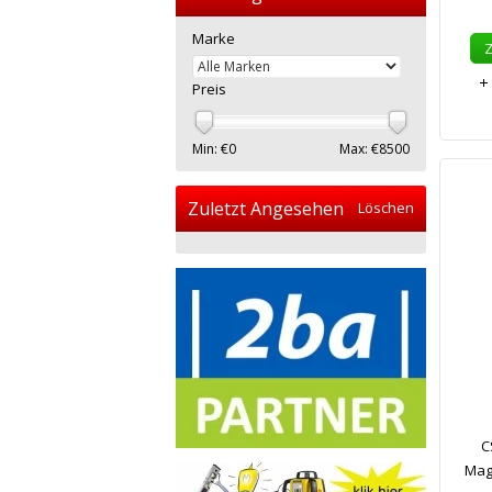
Marke
Preis
Min: €
0
Max: €
8500
Zuletzt Angesehen
Löschen
C
Mag