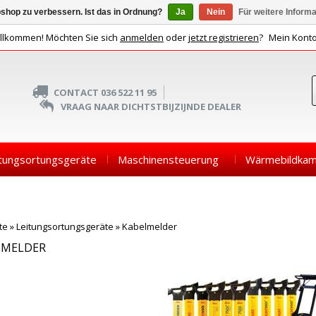
shop zu verbessern. Ist das in Ordnung?
Ja
Nein
Für weitere Inform
llkommen! Möchten Sie sich
anmelden
oder
jetzt registrieren
?
Mein Kont
CONTACT 036 522 11 95
VRAAG NAAR DICHTSTBIJZIJNDE DEALER
tungsortungsgeräte
Maschinensteuerung
Wärmebildkam
te
»
Leitungsortungsgeräte
»
Kabelmelder
LMELDER