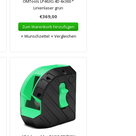
OMTools LP463G 4D 4x360 °
Linienlaser grün
€369,00
Zum Warenkorb hinzufügen
Wunschzettel
Vergleichen