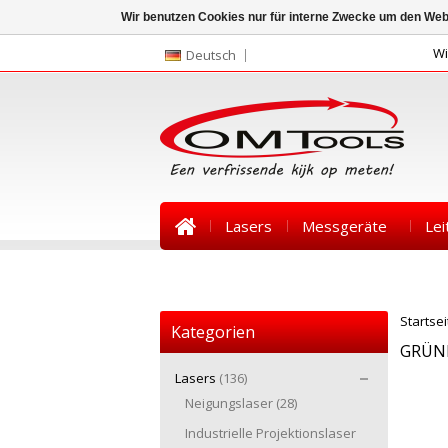
Wir benutzen Cookies nur für interne Zwecke um den Web
Wi
Deutsch
Lasers
Messgeräte
Lei
Kontakt
News
Startsei
Kategorien
GRÜNE
Lasers
(136)
Neigungslaser
(28)
Industrielle Projektionslaser