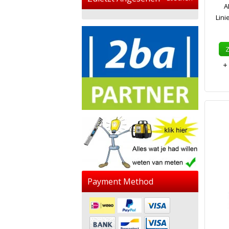
A
Lini
Payment Method