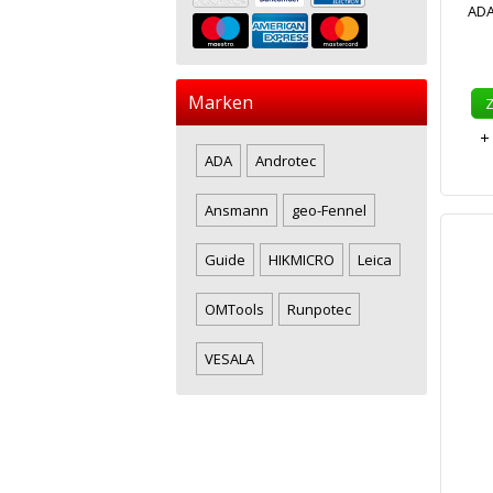
ADA
Marken
ADA
Androtec
Ansmann
geo-Fennel
Guide
HIKMICRO
Leica
OMTools
Runpotec
VESALA