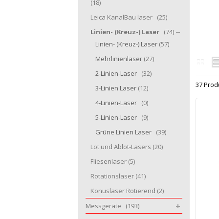
(18)
Leica KanalBau laser
(25)
Linien- (Kreuz-) Laser
(74)
Linien- (Kreuz-) Laser
(57)
Mehrlinienlaser
(27)
2-Linien-Laser
(32)
37 Prod
3-Linien Laser
(12)
4-Linien-Laser
(0)
5-Linien-Laser
(9)
Grüne Linien Laser
(39)
Lot und Ablot-Lasers
(20)
Fliesenlaser
(5)
Rotationslaser
(41)
Konuslaser Rotierend
(2)
Messgeräte
(193)