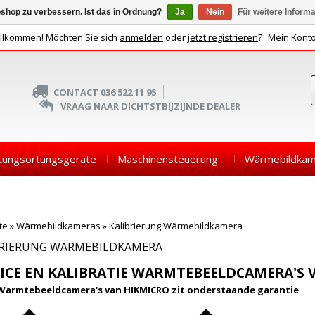
shop zu verbessern. Ist das in Ordnung?
Ja
Nein
Für weitere Inform
llkommen! Möchten Sie sich
anmelden
oder
jetzt registrieren
?
Mein Kont
CONTACT 036 522 11 95
VRAAG NAAR DICHTSTBIJZIJNDE DEALER
tungsortungsgeräte
Maschinensteuerung
Wärmebildkam
te
»
Wärmebildkameras
»
Kalibrierung Wärmebildkamera
BRIERUNG WÄRMEBILDKAMERA
ICE EN KALIBRATIE WARMTEBEELDCAMERA'S 
Warmtebeeldcamera's van HIKMICRO zit onderstaande garantie