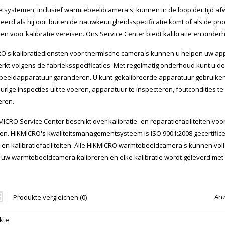
etsystemen, inclusief warmtebeeldcamera's, kunnen in de loop der tijd 
reerd als hij ooit buiten de nauwkeurigheidsspecificatie komt of als de p
llen voor kalibratie vereisen. Ons Service Center biedt kalibratie en onde
O's kalibratiediensten voor thermische camera's kunnen u helpen uw ap
rkt volgens de fabrieksspecificaties. Met regelmatig onderhoud kunt u d
eeldapparatuur garanderen. U kunt gekalibreerde apparatuur gebruiken 
rige inspecties uit te voeren, apparatuur te inspecteren, foutcondities t
eren.
MICRO Service Center beschikt over kalibratie- en reparatiefaciliteiten v
en. HIKMICRO's kwaliteitsmanagementsysteem is ISO 9001:2008 gecertificeerd.
- en kalibratiefaciliteiten. Alle HIKMICRO warmtebeeldcamera's kunnen vo
uw warmtebeeldcamera kalibreren en elke kalibratie wordt geleverd met ee
Anz
Produkte vergleichen (0)
kte