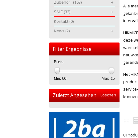
Zubehör
(163)
Alle me
SALE
(32)
gekalib
interva
Kontakt
(0)
News
(2)
HIKMICR
deze we
warmteb
Filter Ergebnisse
nauwkeu
Preis
garand
Het HIK
Min: €
0
Max: €
5
product
service
Zuletzt Angesehen
Löschen
kunnen 
0 Produ