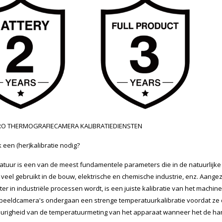
RO THERMOGRAFIECAMERA KALIBRATIEDIENSTEN
k een (her)kalibratie nodig?
tuur is een van de meest fundamentele parameters die in de natuurli
veel gebruikt in de bouw, elektrische en chemische industrie, enz. Aan
er in industriële processen wordt, is een juiste kalibratie van het machi
eeldcamera's ondergaan een strenge temperatuurkalibratie voordat ze de
righeid van de temperatuurmeting van het apparaat wanneer het de hand