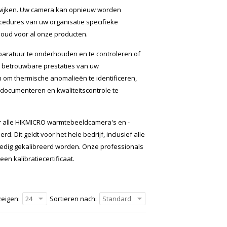
afwijken. Uw camera kan opnieuw worden
rocedures van uw organisatie specifieke
rhoud voor al onze producten.
paratuur te onderhouden en te controleren of
e betrouwbare prestaties van uw
om thermische anomalieën te identificeren,
e documenteren en kwaliteitscontrole te
oor alle HIKMICRO warmtebeeldcamera's en -
 Dit geldt voor het hele bedrijf, inclusief alle
lledig gekalibreerd worden. Onze professionals
n kalibratiecertificaat.
eigen:
24
Sortieren nach:
Standard