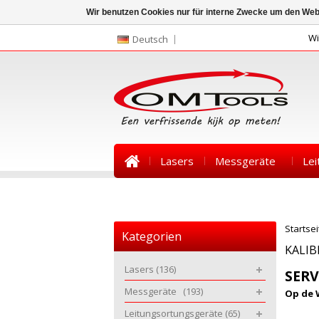
Wir benutzen Cookies nur für interne Zwecke um den Web
Wi
Deutsch
Lasers
Messgeräte
Lei
Kontakt
News
Startsei
Kategorien
KALI
Lasers
(136)
SERV
Messgeräte
(193)
Op de 
Leitungsortungsgeräte
(65)