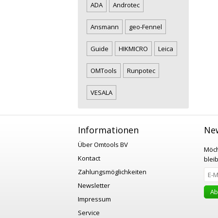
ADA
Androtec
Ansmann
geo-Fennel
Guide
HIKMICRO
Leica
OMTools
Runpotec
VESALA
Informationen
New
Über Omtools BV
Möch
Kontact
blei
Zahlungsmöglichkeiten
Newsletter
Ab
Impressum
Service