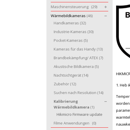
Maschinensteuerung
(29)
Wärmebildkameras
(46)
Handkameras
(32)
Industrie-Kameras
(30)
Pocket-Kameras
(5)
Kameras für das Handy
(13)
Brandbekämpfung/ ATEX
(7)
Akustische Bildkamera
(5)
HIKMIC
Nachtsichtgerät
(14)
Zubehör
(12)
1. Heb i
Suchen nach Resolution
(14)
Tempera
Kalibrierung
worden 
Wärmebildkamera
(1)
paramet
Hikmicro Firmware update
warmteb
Filme Anwendungen
(0)
nauwkeu