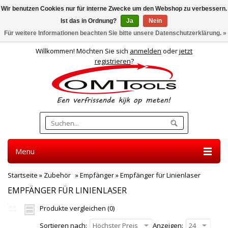
Wir benutzen Cookies nur für interne Zwecke um den Webshop zu verbessern.
Ist das in Ordnung?
Ja
Nein
Deutsch
Für weitere Informationen beachten Sie bitte unsere Datenschutzerklärung. »
Willkommen! Möchten Sie sich
anmelden
oder
jetzt
registrieren
?
Menu
Startseite
»
Zubehör
»
Empfänger
»
Empfänger für Linienlaser
EMPFÄNGER FÜR LINIENLASER
Produkte vergleichen (0)
Sortieren nach:
Höchster Preis
Anzeigen:
24